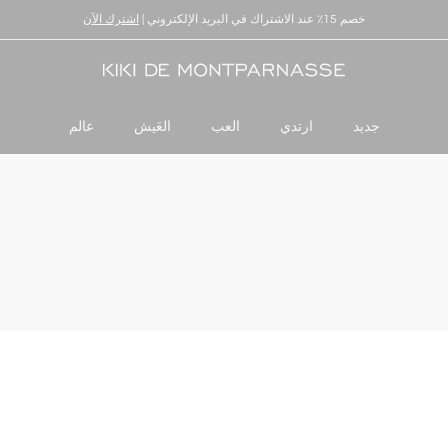
خصم 15٪ عند الاشتراك في البريد الإلكتروني |
توصيل وإرجاع عالميان
اشترك الآن
جديد
ارتدي
العب
العَيش
عالم