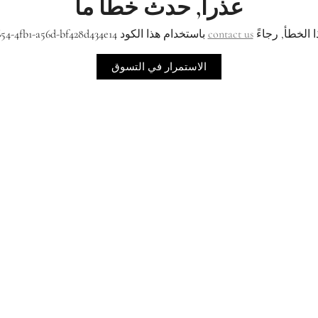
عذراً, حدث خطأ ما
ا الخطأ, رجاءً
contact us
باستخدام هذا الكود db0cb101-4654-4fb1-a56d-bf428d434e14
الاستمرار في التسوق