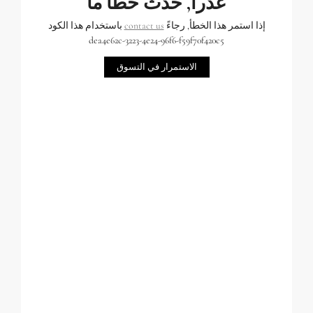
عذراً, حدث خطأ ما
إذا استمر هذا الخطأ, رجاءً
contact us
باستخدام هذا الكود
dea4e62c-3223-4e24-96f6-f59f70f420c5
الاستمرار في التسوق