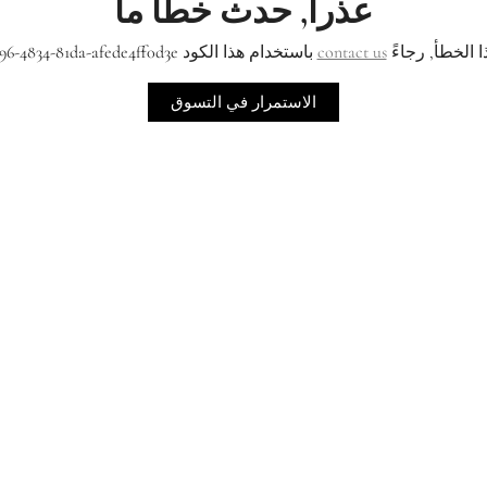
عذراً, حدث خطأ ما
ا الخطأ, رجاءً
contact us
باستخدام هذا الكود a1d8f85e-e396-4834-81da-afede4ff0d3e
الاستمرار في التسوق