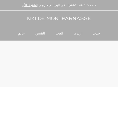
خصم 15٪ عند الاشتراك في البريد الإلكتروني |
توصيل وإرجاع عالميان
اشترك الآن
جديد
ارتدي
العب
العَيش
عالم