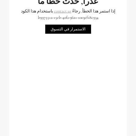
عذراً, حدث خطأ ما
إذا استمر هذا الخطأ, رجاءً
contact us
باستخدام هذا الكود
b997551a-15eb-40f2-96a1-1003ef18c934
الاستمرار في التسوق