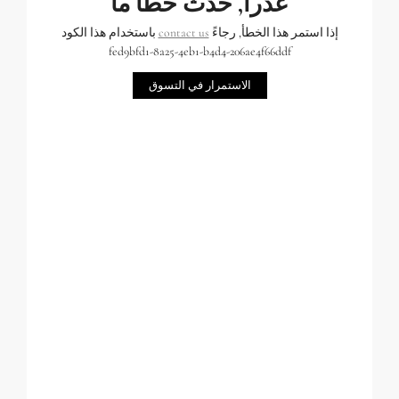
عذراً, حدث خطأ ما
إذا استمر هذا الخطأ, رجاءً
contact us
باستخدام هذا الكود
fed9bfd1-8a25-4eb1-b4d4-206ae4f66ddf
الاستمرار في التسوق