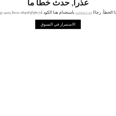
عذراً, حدث خطأ ما
ا الخطأ, رجاءً
contact us
باستخدام هذا الكود 2eeafdf9-4235-42a5-b021-189083f98e7d
الاستمرار في التسوق