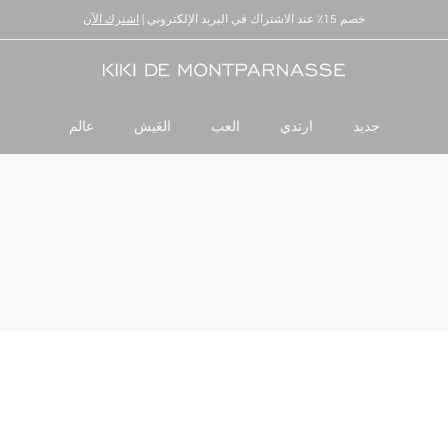
خصم 15٪ عند الاشتراك في البريد الإلكتروني |
توصيل وإرجاع عالميان
اشترك الآن
جديد
ارتدي
العب
العَيش
عالم