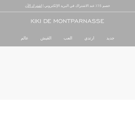
خصم 15٪ عند الاشتراك في البريد الإلكتروني |
توصيل وإرجاع عالميان
اشترك الآن
جديد
ارتدي
العب
العَيش
عالم