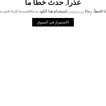
عذراً, حدث خطأ ما
ا الخطأ, رجاءً
contact us
باستخدام هذا الكود f0150a14-ef91-4368-85df-6a524ddf6cae
الاستمرار في التسوق