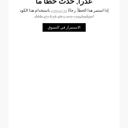
عذراً, حدث خطأ ما
إذا استمر هذا الخطأ, رجاءً
contact us
باستخدام هذا الكود
abbbc47a-f758-48e5-ae07-7295d20d92ef
الاستمرار في التسوق