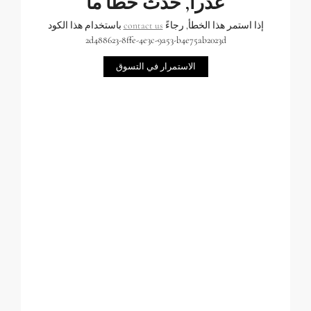
عذراً, حدث خطأ ما
إذا استمر هذا الخطأ, رجاءً
contact us
باستخدام هذا الكود
2d488623-8ffe-4e3c-9a53-b4e75ab2023d
الاستمرار في التسوق