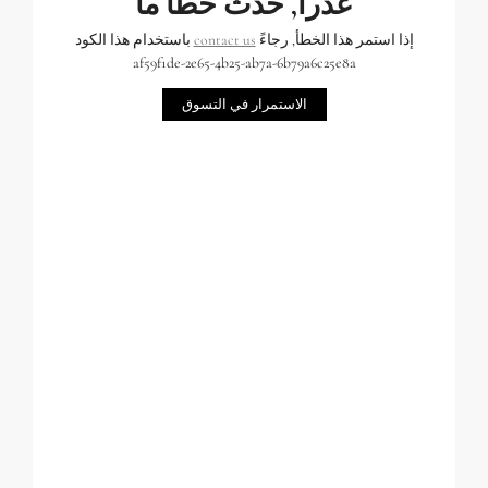
عذراً, حدث خطأ ما
إذا استمر هذا الخطأ, رجاءً
contact us
باستخدام هذا الكود
af59f1de-2e65-4b25-ab7a-6b79a6c25e8a
الاستمرار في التسوق