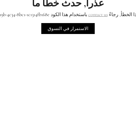
عذراً, حدث خطأ ما
ا الخطأ, رجاءً
contact us
باستخدام هذا الكود 896bc4d8-319b-4c34-8bc1-1c1314fb168e
الاستمرار في التسوق