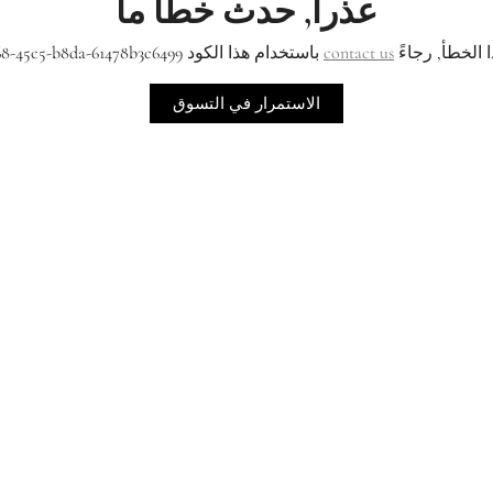
عذراً, حدث خطأ ما
ا الخطأ, رجاءً
contact us
باستخدام هذا الكود bc239c16-f868-45c5-b8da-61478b3c6499
الاستمرار في التسوق