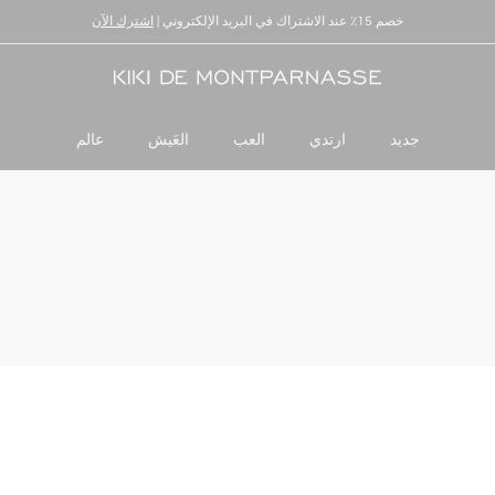
خصم 15٪ عند الاشتراك في البريد الإلكتروني |
توصيل وإرجاع عالميان
اشترك الآن
جديد
ارتدي
العب
العَيش
عالم