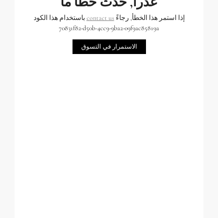
عذراً, حدث خطأ ما
إذا استمر هذا الخطأ, رجاءً
contact us
باستخدام هذا الكود
70831f82-d50b-4cc9-9ba2-09f9ac85819a
الاستمرار في التسوق