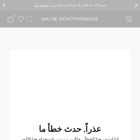
mp
خصم 15٪ عند الاشتراك في البريد الإلكتروني |
توصيل وإرجاع عالميان
اشترك الآن
mp
to
to
0
av
nt
عذراً, حدث خطأ ما
إذا استمر هذا الخطأ, رجاءً
contact us
باستخدام هذا الكود