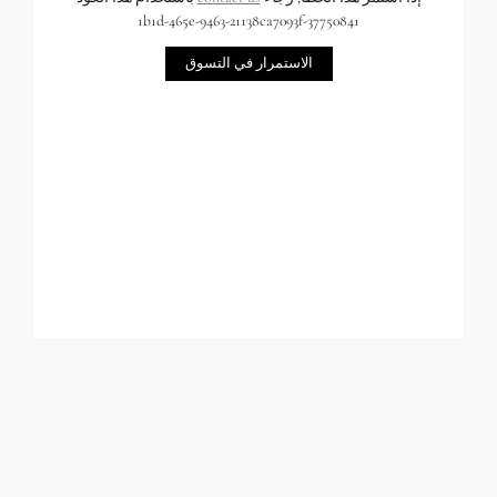
37750841-1b1d-465e-9463-21138ca7093f
الاستمرار في التسوق