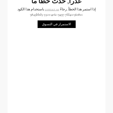
عذراً, حدث خطأ ما
إذا استمر هذا الخطأ, رجاءً
contact us
باستخدام هذا الكود
9843bbd5-55c0-4e6c-9497-7fd4ce3608ec
الاستمرار في التسوق