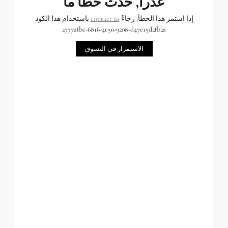
عذراً, حدث خطأ ما
إذا استمر هذا الخطأ, رجاءً
contact us
باستخدام هذا الكود
2777afbc-6816-4e50-9208-d47e15d2fb2a
الاستمرار في التسوق