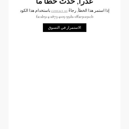
عذراً, حدث خطأ ما
إذا استمر هذا الخطأ, رجاءً
contact us
باستخدام هذا الكود
f2cab5c4-a873-4105-95da-1ff2e91a91cb
الاستمرار في التسوق