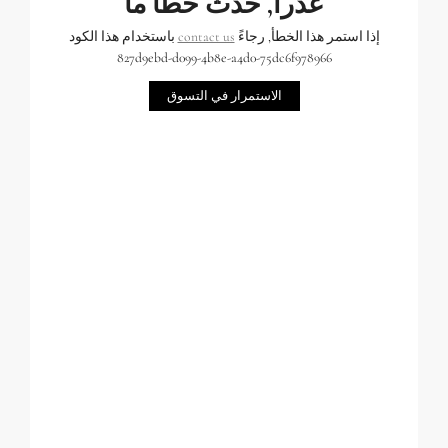
عذراً, حدث خطأ ما
إذا استمر هذا الخطأ, رجاءً
contact us
باستخدام هذا الكود
827d9ebd-d099-4b8e-a4d0-75dc6f978966
الاستمرار في التسوق