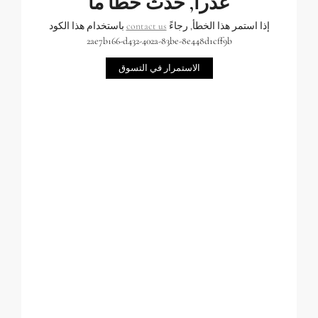
عذراً, حدث خطأ ما
إذا استمر هذا الخطأ, رجاءً
contact us
باستخدام هذا الكود
2ae7b166-d432-402a-83be-8e448d1cff9b
الاستمرار في التسوق