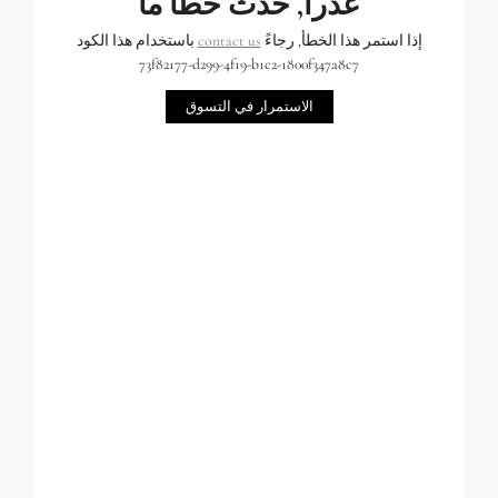
عذراً, حدث خطأ ما
إذا استمر هذا الخطأ, رجاءً
contact us
باستخدام هذا الكود
73f82177-d299-4f19-b1c2-1800f347a8c7
الاستمرار في التسوق