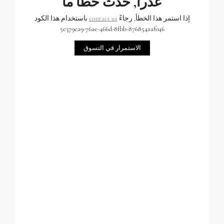
عذراً, حدث خطأ ما
إذا استمر هذا الخطأ, رجاءً
contact us
باستخدام هذا الكود
5e379ea9-76ae-466d-8fbb-876854aaf046
الاستمرار في التسوق