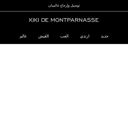
خصم 15٪ عند الاشتراك في البريد الإلكتروني |
توصيل وإرجاع عالميان
اشترك الآن
جديد
ارتدي
العب
العَيش
عالم