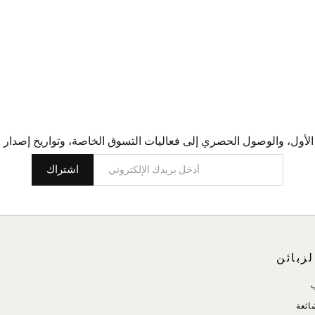
اشتراك
زبائن
ائعة